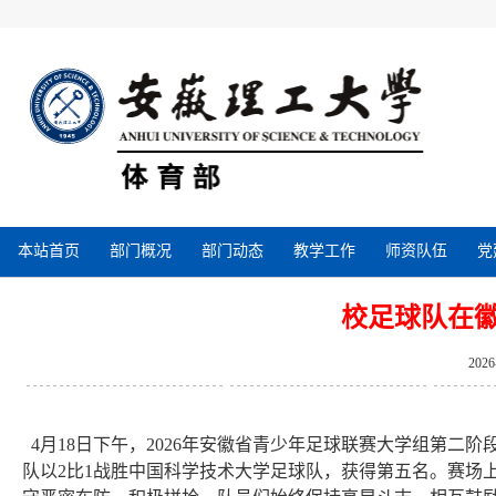
本站首页
部门概况
部门动态
教学工作
师资队伍
党
校足球队在
202
4月18日下午，2026年安徽省青少年足球联赛大学组第二
队以2比1战胜中国科学技术大学足球队，获得第五名。赛场