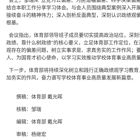
会上，邹瑞从“立党为公偏差、为民造福偏差、科学决策偏差
结合本职工作分享学习体会。与会人员围绕典型案例深入开
接续奋斗的精神伟力；深入剖析反面典型，深刻认识政绩观
根基。
会议指出，体育部领导班子成员要切实提高政治站位，深刻
政绩、靠什么树政绩”的核心要义，立足体育部工作定位，在
观存在的偏差问题，树立实事求是、求真务实的工作作风；
人、为国育才初心使命，以学习实效推动学校体育事业高质
下一步，体育部将持续深化树立和践行正确政绩观学习教育
加务实的作风，奋力谱写学校体育事业高质量发展新篇章。
撰稿：体育部 戴允晖
核稿：邹瑞
编辑：体育部 戴允晖
审稿：杨继宏