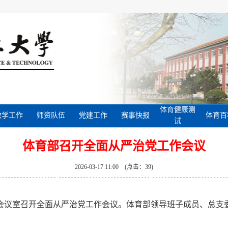
体育健康测
教学工作
师资队伍
党建工作
赛事快报
体育百
试
体育部召开全面从严治党工作会议
2026-03-17 11:00 (点击：
39
)
10会议室召开全面从严治党工作会议。体育部领导班子成员、总