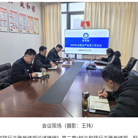
会议现场（摄影：王玮）