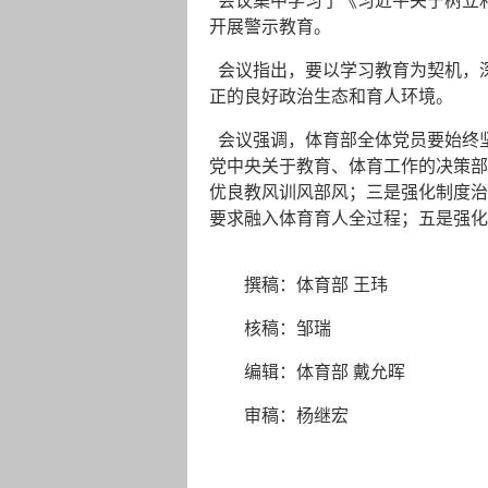
会议集中学习了《习近平关于树立和
开展警示教育。
会议指出，要以学习教育为契机，
正的良好政治生态和育人环境。
会议强调，体育部全体党员要始终坚
党中央关于教育、体育工作的决策部
优良教风训风部风；三是强化制度治
要求融入体育育人全过程；五是强化
撰稿：体育部 王玮
核稿：邹瑞
编辑：体育部 戴允晖
审稿：杨继宏