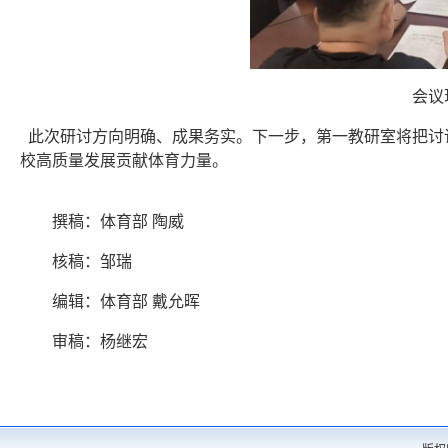
会议
此次研讨方向明确、成果务实。下一步，第一教研室将把讨
校高质量发展贡献体育力量。
撰稿：体育部 陶威
核稿：邹瑞
编辑：体育部 戴允晖
审稿：杨继宏