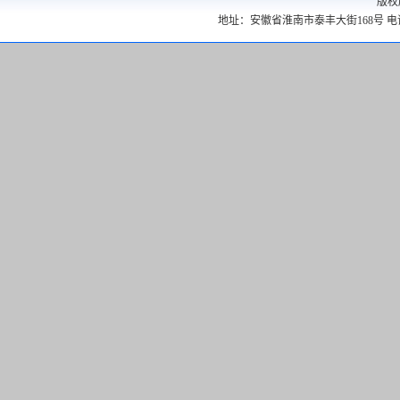
版权
地址：安徽省淮南市泰丰大街168号 电话：