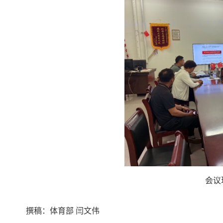
会议
撰稿：体育部 闫文伟