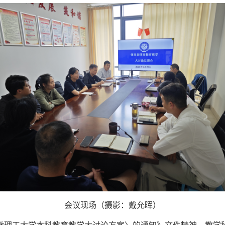
会议现场（摄影：戴允晖）