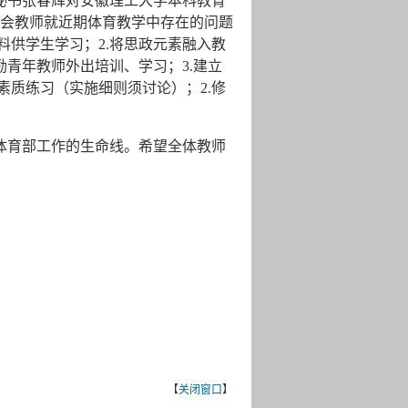
秘书张春辉对安徽理工大学本科教育
会教师就近期体育教学中存在的问题
料供学生学习；2.将思政元素融入教
励青年教师外出培训、学习；3.建立
素质练习（实施细则须讨论）；2.修
体育部工作的生命线。希望全体教师
【
关闭窗口
】