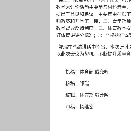
会上，邹瑞传达了《关于印发〈安
教学大讨论活动主要学习材料清单、
提出了意见和建议，主要集中在以下
师教案和开学第一课；二、青年教师培
教学督导反馈制度。二、体育教学提高
订体育课评分标准；3：严格执行体育
邹瑞在总结讲话中指出，本次研讨
以此次会议为契机，不断提升质量意
撰稿：体育部 戴允晖
核稿：邹瑞
编辑：体育部 戴允晖
审稿：杨继宏