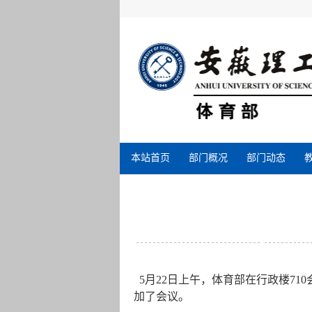
本站首页
部门概况
部门动态
5月22日上午，体育部在行政楼7
加了会议。