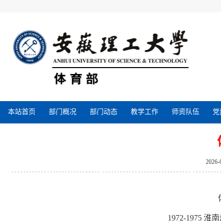
本站首页
部门概况
部门动态
教学工作
师资队伍
党
2026
1972-1975