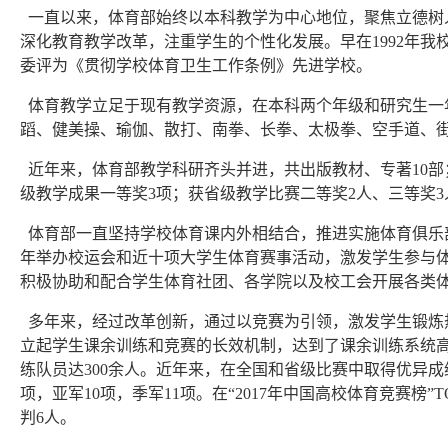
一直以来，体育部始终以本科教学为中心地位，聚焦立德树人
深化教育教学改革，注重学生的个性化发展。早在1992年我
委评为《贯彻学校体育卫生工作条例》先进学校。
体育教学立足于现有教学资源，在本科两个年级和研究生一
蹈、健美操、瑜伽、散打、南拳、长拳、太极拳、空手道、街
近年来，体育部教学科研齐头并进，共出版教材、专著10部；
级教学成果一等奖3项；获省级教学比赛二等奖2人、三等奖3
体育部一直坚持学校体育课内外相结合，推进实施体育俱乐
年举办校运会和近十项大学生体育赛事活动，激发学生参与
积极协助和配合学生体育社团、各学院以及校工会开展各类
多年来，经过改革创新，通过以竞赛为引领，激发学生锻炼
立起学生课余训练和竞赛的长效机制，达到了课余训练系统高
练队员达300余人。近年来，在全国和省级比赛中取得优异成绩
项，亚军10项，季军11项。在“2017年中国高校体育竞赛榜”
判6人。