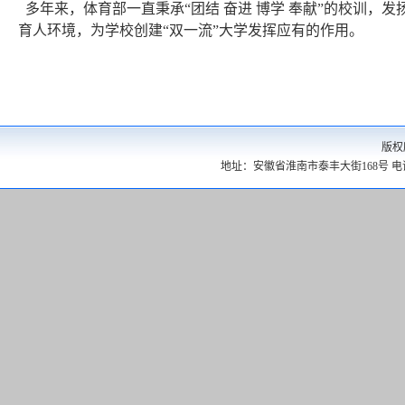
多年来，体育部一直秉承“团结 奋进 博学 奉献”的校训，
育人环境，为学校创建“双一流”大学发挥应有的作用。
版权
地址：安徽省淮南市泰丰大街168号 电话：