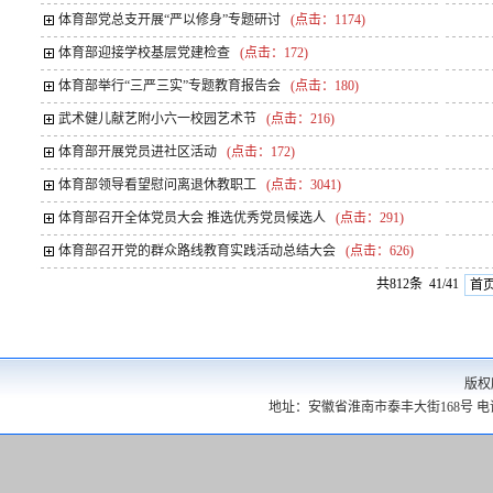
体育部党总支开展“严以修身”专题研讨
(点击：
1174
)
体育部迎接学校基层党建检查
(点击：
172
)
体育部举行“三严三实”专题教育报告会
(点击：
180
)
武术健儿献艺附小六一校园艺术节
(点击：
216
)
体育部开展党员进社区活动
(点击：
172
)
体育部领导看望慰问离退休教职工
(点击：
3041
)
体育部召开全体党员大会 推选优秀党员候选人
(点击：
291
)
体育部召开党的群众路线教育实践活动总结大会
(点击：
626
)
共812条 41/41
首
版权
地址：安徽省淮南市泰丰大街168号 电话：